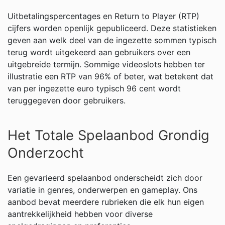
Uitbetalingspercentages en Return to Player (RTP)
cijfers worden openlijk gepubliceerd. Deze statistieken
geven aan welk deel van de ingezette sommen typisch
terug wordt uitgekeerd aan gebruikers over een
uitgebreide termijn. Sommige videoslots hebben ter
illustratie een RTP van 96% of beter, wat betekent dat
van per ingezette euro typisch 96 cent wordt
teruggegeven door gebruikers.
Het Totale Spelaanbod Grondig
Onderzocht
Een gevarieerd spelaanbod onderscheidt zich door
variatie in genres, onderwerpen en gameplay. Ons
aanbod bevat meerdere rubrieken die elk hun eigen
aantrekkelijkheid hebben voor diverse