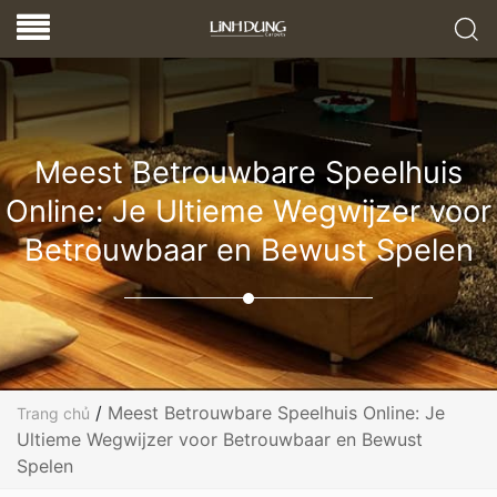
Meest Betrouwbare Speelhuis
Online: Je Ultieme Wegwijzer voor
Betrouwbaar en Bewust Spelen
/
Meest Betrouwbare Speelhuis Online: Je
Trang chủ
Ultieme Wegwijzer voor Betrouwbaar en Bewust
Spelen