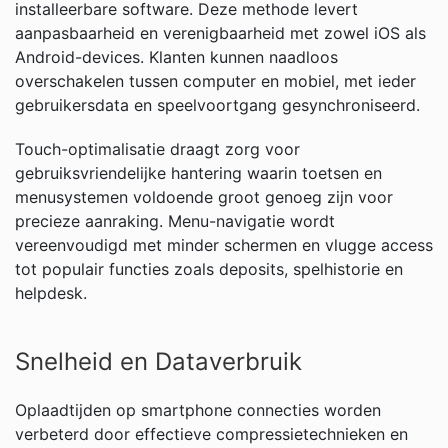
installeerbare software. Deze methode levert
aanpasbaarheid en verenigbaarheid met zowel iOS als
Android-devices. Klanten kunnen naadloos
overschakelen tussen computer en mobiel, met ieder
gebruikersdata en speelvoortgang gesynchroniseerd.
Touch-optimalisatie draagt zorg voor
gebruiksvriendelijke hantering waarin toetsen en
menusystemen voldoende groot genoeg zijn voor
precieze aanraking. Menu-navigatie wordt
vereenvoudigd met minder schermen en vlugge access
tot populair functies zoals deposits, spelhistorie en
helpdesk.
Snelheid en Dataverbruik
Oplaadtijden op smartphone connecties worden
verbeterd door effectieve compressietechnieken en