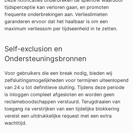
Deze notificaties onderbreken de spelflow waardoor
tijdsperceptie kan verloren gaan, en promoten
frequente onderbrekingen aan. Verlieslimieten
garanderen ervoor dat het haalbaar is om een
maximum verliessom per tijdseenheid in te zetten.
Self-exclusion en
Ondersteuningsbronnen
Voor gebruikers die een break nodig, bieden wij
zelfsluitingsmogelijkheden voor termijnen uiteenlopend
van 24 u tot definitieve sluiting. Tijdens deze periode
is inloggen compleet afgesloten en worden geen
reclameboodschappen verstuurd. Terugdraaien van
toegang na verstrijken van een tijdelijke blokkering
vereist een uitdrukkelijke request met een extra
wachttijd.