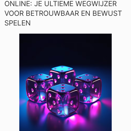
ONLINE: JE ULTIEME WEGWIJZER
VOOR BETROUWBAAR EN BEWUST
SPELEN