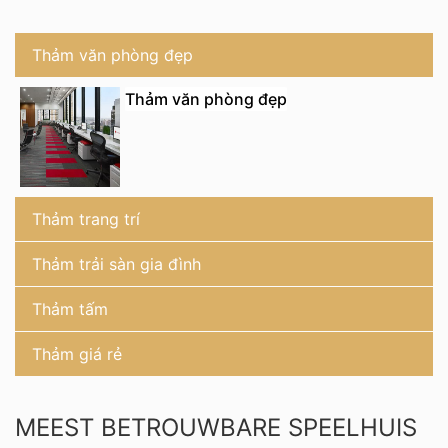
Thảm văn phòng đẹp
Thảm văn phòng đẹp
Thảm trang trí
Thảm trải sàn gia đình
Thảm tấm
Thảm giá rẻ
MEEST BETROUWBARE SPEELHUIS