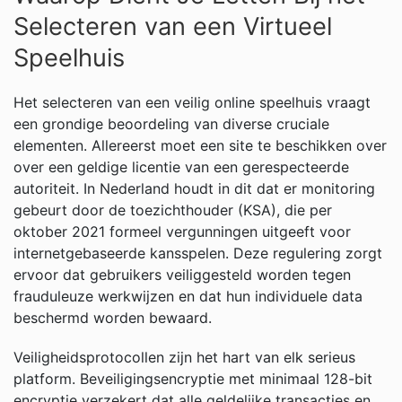
Selecteren van een Virtueel
Speelhuis
Het selecteren van een veilig online speelhuis vraagt
een grondige beoordeling van diverse cruciale
elementen. Allereerst moet een site te beschikken over
over een geldige licentie van een gerespecteerde
autoriteit. In Nederland houdt in dit dat er monitoring
gebeurt door de toezichthouder (KSA), die per
oktober 2021 formeel vergunningen uitgeeft voor
internetgebaseerde kansspelen. Deze regulering zorgt
ervoor dat gebruikers veiliggesteld worden tegen
frauduleuze werkwijzen en dat hun individuele data
beschermd worden bewaard.
Veiligheidsprotocollen zijn het hart van elk serieus
platform. Beveiligingsencryptie met minimaal 128-bit
encryptie verzekert dat alle geldelijke transacties en