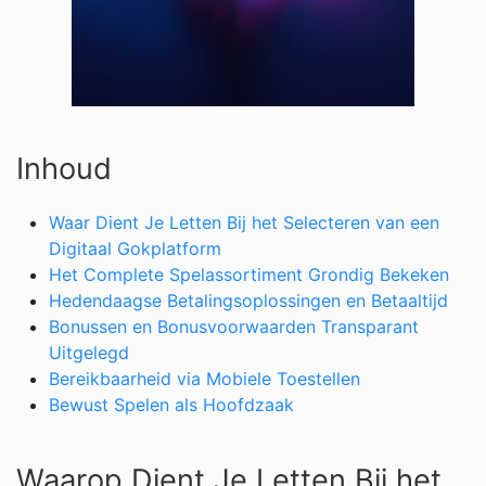
Inhoud
Waar Dient Je Letten Bij het Selecteren van een
Digitaal Gokplatform
Het Complete Spelassortiment Grondig Bekeken
Hedendaagse Betalingsoplossingen en Betaaltijd
Bonussen en Bonusvoorwaarden Transparant
Uitgelegd
Bereikbaarheid via Mobiele Toestellen
Bewust Spelen als Hoofdzaak
Waarop Dient Je Letten Bij het