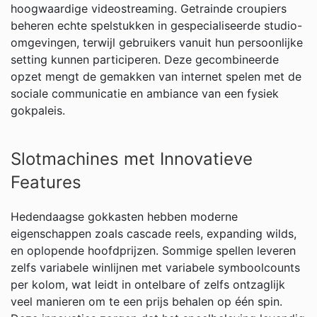
hoogwaardige videostreaming. Getrainde croupiers
beheren echte spelstukken in gespecialiseerde studio-
omgevingen, terwijl gebruikers vanuit hun persoonlijke
setting kunnen participeren. Deze gecombineerde
opzet mengt de gemakken van internet spelen met de
sociale communicatie en ambiance van een fysiek
gokpaleis.
Slotmachines met Innovatieve
Features
Hedendaagse gokkasten hebben moderne
eigenschappen zoals cascade reels, expanding wilds,
en oplopende hoofdprijzen. Sommige spellen leveren
zelfs variabele winlijnen met variabele symboolcounts
per kolom, wat leidt in ontelbare of zelfs ontzaglijk
veel manieren om te een prijs behalen op één spin.