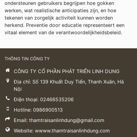
ondersteunen gebruikers begrijpen hoe gokken
werken, wat realistische anticipaties zijn, en hoe
tekenen van zorgelijk activiteit kunnen worden
herkend. Preventie door educatie representeert een
vitaal element van de verantwoordelijkheidsbeleid.
THÔNG TIN CÔNG TY
CÔNG TY CỔ PHẦN PHÁT TRIỂN LINH DUNG
Địa chỉ: Số 139 Khuất Duy Tiến, Thanh Xuân, Hà
Nội
Điện thoại: 02466535206
Hotline: 0986900513
Email: thamtraisanlinhdung@gmail.com
Website: wwww.thamtraisanlinhdung.com