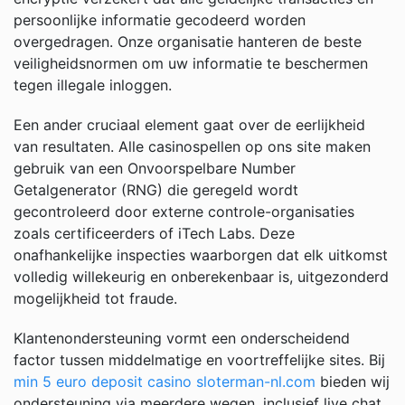
persoonlijke informatie gecodeerd worden
overgedragen. Onze organisatie hanteren de beste
veiligheidsnormen om uw informatie te beschermen
tegen illegale inloggen.
Een ander cruciaal element gaat over de eerlijkheid
van resultaten. Alle casinospellen op ons site maken
gebruik van een Onvoorspelbare Number
Getalgenerator (RNG) die geregeld wordt
gecontroleerd door externe controle-organisaties
zoals certificeerders of iTech Labs. Deze
onafhankelijke inspecties waarborgen dat elk uitkomst
volledig willekeurig en onberekenbaar is, uitgezonderd
mogelijkheid tot fraude.
Klantenondersteuning vormt een onderscheidend
factor tussen middelmatige en voortreffelijke sites. Bij
min 5 euro deposit casino sloterman-nl.com
bieden wij
ondersteuning via meerdere wegen, inclusief live chat,