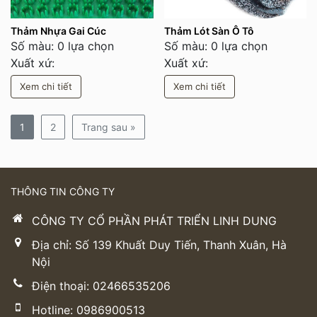
Thảm Nhựa Gai Cúc
Thảm Lót Sàn Ô Tô
Số màu: 0 lựa chọn
Số màu: 0 lựa chọn
Xuất xứ:
Xuất xứ:
Xem chi tiết
Xem chi tiết
1
2
Trang sau »
THÔNG TIN CÔNG TY
CÔNG TY CỔ PHẦN PHÁT TRIỂN LINH DUNG
Địa chỉ: Số 139 Khuất Duy Tiến, Thanh Xuân, Hà
Nội
Điện thoại: 02466535206
Hotline: 0986900513