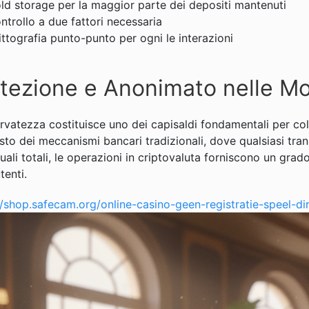
ld storage per la maggior parte dei depositi mantenuti
ntrollo a due fattori necessaria
ittografia punto-punto per ogni le interazioni
tezione e Anonimato nelle M
ervatezza costituisce uno dei capisaldi fondamentali per col
sto dei meccanismi bancari tradizionali, dove qualsiasi tra
duali totali, le operazioni in criptovaluta forniscono un gra
tenti.
//shop.safecam.org/online-casino-geen-registratie-speel-dir