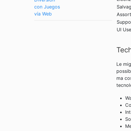
Salvag
Assort
Suppor
UI Use
Tech
Le mig
possib
ma cos
tecnol
Wa
Co
In
So
Me