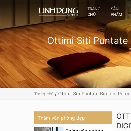
TRANG
SẢN
CHỦ
PHẨM
Ottimi Siti Puntate
/
Ottimi Siti Puntate Bitcoin: Perc
Trang chủ
OTT
Thảm văn phòng đẹp
DIGI
Thảm văn phòng