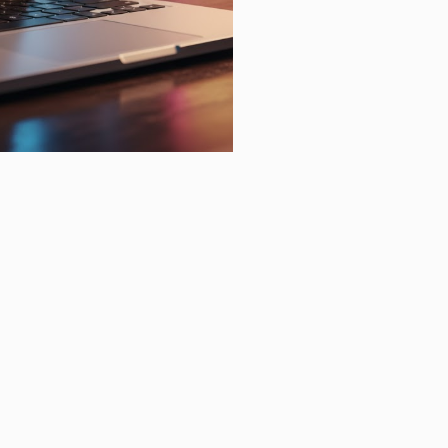
CĂN HỘ TIMES CITY T18-18-16