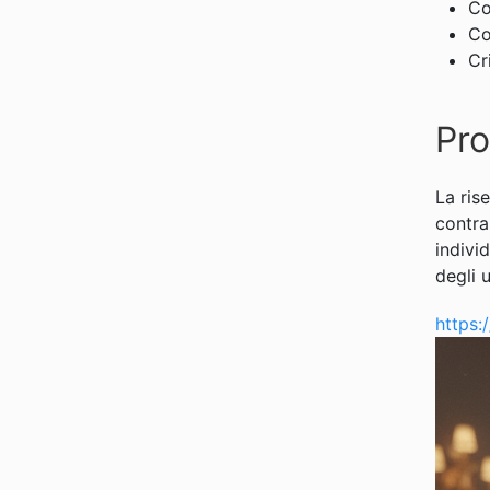
Co
Co
Cr
Pro
La ris
contra
indivi
degli u
https: