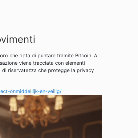
ovimenti
oro che opta di puntare tramite Bitcoin. A
nsazione viene tracciata con elementi
do di riservatezza che protegge la privacy
ect-onmiddellijk-en-veilig/