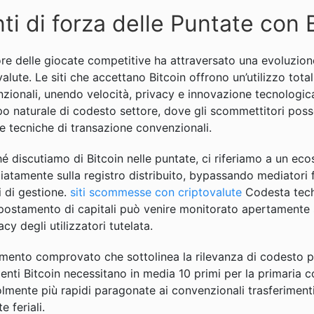
ti di forza delle Puntate con 
tore delle giocate competitive ha attraversato una evoluzion
valute. Le siti che accettano Bitcoin offrono un’utilizzo to
zionali, unendo velocità, privacy e innovazione tecnologic
po naturale di codesto settore, dove gli scommettitori poss
 le tecniche di transazione convenzionali.
hé discutiamo di Bitcoin nelle puntate, ci riferiamo a un ec
atamente sulla registro distribuito, bypassando mediatori f
i di gestione.
siti scommesse con criptovalute
Codesta tech
postamento di capitali può venire monitorato apertamente s
acy degli utilizzatori tutelata.
mento comprovato che sottolinea la rilevanza di codesto pro
nti Bitcoin necessitano in media 10 primi per la primaria c
lmente più rapidi paragonate ai convenzionali trasferimenti
e feriali.