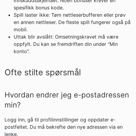
innskuddsskjemaet. Noen bonuser krever en
spesifikk bonus kode.
Spill laster ikke: Tøm nettleserbufferen eller prøv
en annen nettleser. De fleste spill fungerer også på
mobil.
Uttak blir avslått: Omsetningskravet må være
oppfylt. Du kan se fremdriften din under “Min
konto”.
Ofte stilte spørsmål
Hvordan endrer jeg e-postadressen
min?
Logg inn, gå til profilinnstillinger og oppdater e-
postfeltet. Du må bekrefte den nye adressen via en
lenke.