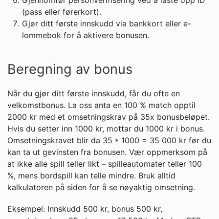
Gjennomfør personverifisering ved å laste opp ID
(pass eller førerkort).
Gjør ditt første innskudd via bankkort eller e-
lommebok for å aktivere bonusen.
Beregning av bonus
Når du gjør ditt første innskudd, får du ofte en
velkomstbonus. La oss anta en 100 % match opptil
2000 kr med et omsetningskrav på 35x bonusbeløpet.
Hvis du setter inn 1000 kr, mottar du 1000 kr i bonus.
Omsetningskravet blir da 35 * 1000 = 35 000 kr før du
kan ta ut gevinsten fra bonusen. Vær oppmerksom på
at ikke alle spill teller likt – spilleautomater teller 100
%, mens bordspill kan telle mindre. Bruk alltid
kalkulatoren på siden for å se nøyaktig omsetning.
Eksempel: Innskudd 500 kr, bonus 500 kr,