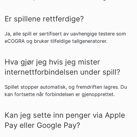
Er spillene rettferdige?
Ja, alle spill er sertifisert av uavhengige testere som
eCOGRA og bruker tilfeldige tallgeneratorer.
Hva gjør jeg hvis jeg mister
internettforbindelsen under spill?
Spillet stopper automatisk, og fremdriften lagres. Du
kan fortsette når forbindelsen er gjenopprettet.
Kan jeg sette inn penger via Apple
Pay eller Google Pay?