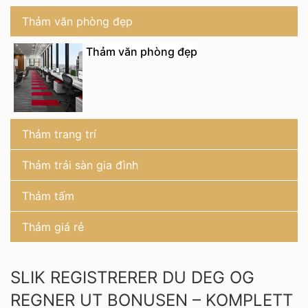
Thảm văn phòng đẹp
Thảm văn phòng đẹp
Thảm trang trí
Thảm trải sàn gia đình
Thảm tấm
Thảm giá rẻ
SLIK REGISTRERER DU DEG OG
REGNER UT BONUSEN – KOMPLETT