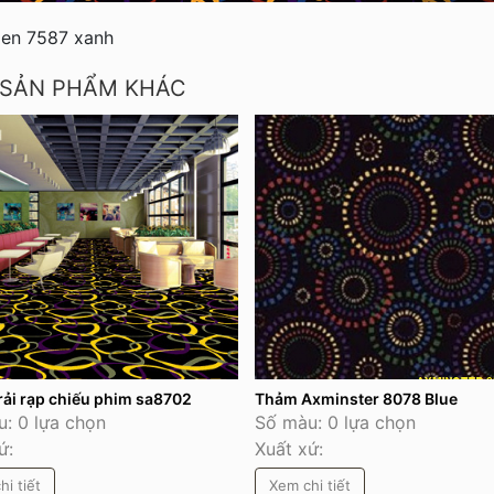
len 7587 xanh
 SẢN PHẨM KHÁC
rải rạp chiếu phim sa8702
Thảm Axminster 8078 Blue
: 0 lựa chọn
Số màu: 0 lựa chọn
ứ:
Xuất xứ:
hi tiết
Xem chi tiết