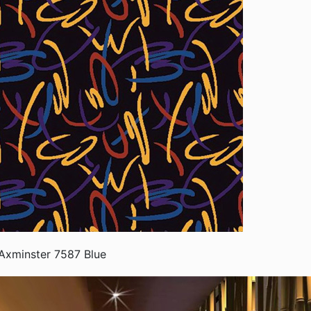
 gia đình Cô Hương
Thảm Trải Sàn Tòa Nhà PeTro
Times City 458 Minh Khai, Hai Bà Trưng, Hà Nội
Axminster 7587 Blue