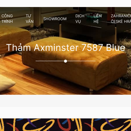
CÔNG
TƯ
DỊCH
LIÊN
ZAHRANIČN
SHOWROOM
TRÌNH
VẤN
VỤ
HỆ
ČESKÉ HR
Thảm Axminster 7587 Blue