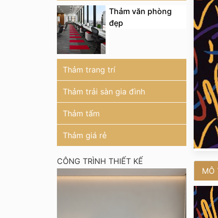
Thảm văn phòng
đẹp
Thảm trang trí
Thảm trải sàn gia đình
Thảm tấm
Thảm giá rẻ
CÔNG TRÌNH THIẾT KẾ
MÔ 