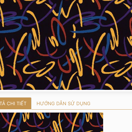
TẢ CHI TIẾT
HƯỚNG DẪN SỬ DỤNG