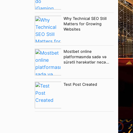
Why Technical SEO Still
Matters for Growing
Websites
Mostbet online
platformasında sadə və
sürətli hərəkətlər necə
önə çıxır
Test Post Created