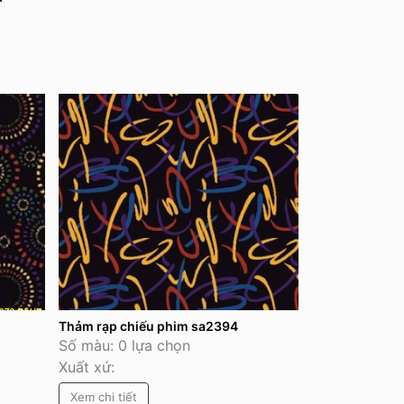
Thảm rạp chiếu phim sa2394
Số màu: 0 lựa chọn
Xuất xứ:
Xem chi tiết