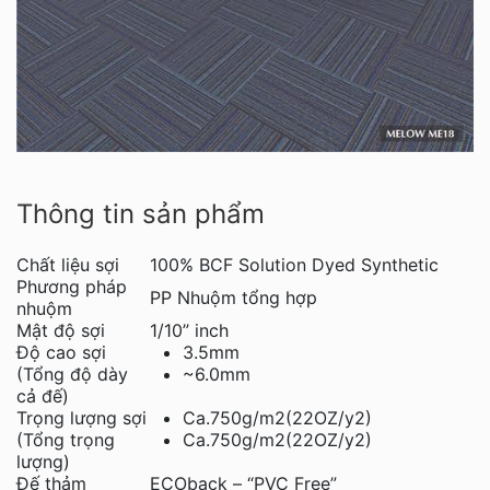
Thông tin sản phẩm
Chất liệu sợi
100% BCF Solution Dyed Synthetic
Phương pháp
PP Nhuộm tổng hợp
nhuộm
Mật độ sợi
1/10” inch
Độ cao sợi
3.5mm
(Tổng độ dày
~6.0mm
cả đế)
Trọng lượng sợi
Ca.750g/m2(22OZ/y2)
(Tổng trọng
Ca.750g/m2(22OZ/y2)
lượng)
Đế thảm
ECOback – “PVC Free”