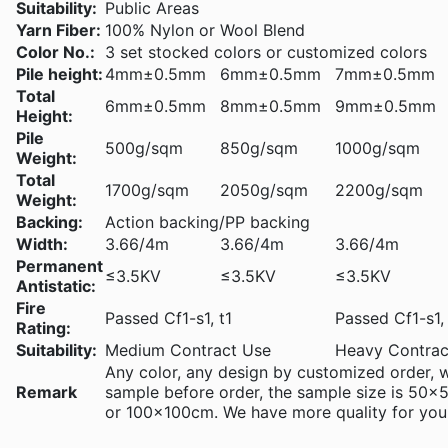
Suitability:
Public Areas
Yarn Fiber:
100% Nylon or Wool Blend
Color No.:
3 set stocked colors or customized colors
Pile height:
4mm±0.5mm
6mm±0.5mm
7mm±0.5mm
Total
6mm±0.5mm
8mm±0.5mm
9mm±0.5mm
Height:
Pile
500g/sqm
850g/sqm
1000g/sqm
Weight:
Total
1700g/sqm
2050g/sqm
2200g/sqm
Weight:
Backing:
Action backing/PP backing
Width:
3.66/4m
3.66/4m
3.66/4m
Permanent
≤3.5KV
≤3.5KV
≤3.5KV
Antistatic:
Fire
Passed Cf1-s1, t1
Passed Cf1-s1, 
Rating:
Suitability:
Medium Contract Use
Heavy Contrac
Any color, any design by customized order,
Remark
sample before order, the sample size is 5
or 100x100cm. We have more quality for you