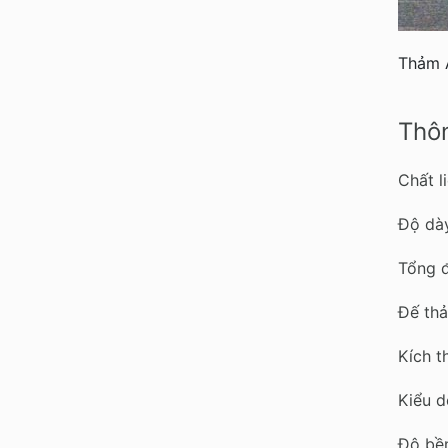
Thảm 
Thôn
Chất l
Độ dà
Tổng 
Đế thả
Kích 
Kiểu d
Độ bề