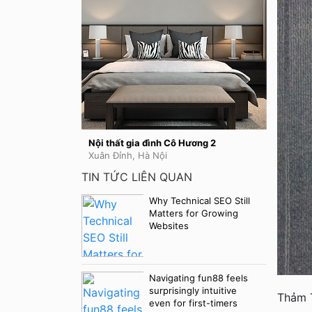
Nội thất gia đình Cô Hương 2
Nội thất
Xuân Đỉnh, Hà Nội
TIN TỨC LIÊN QUAN
Why Technical SEO Still
Matters for Growing
Websites
Navigating fun88 feels
surprisingly intuitive
Thảm 
even for first-timers