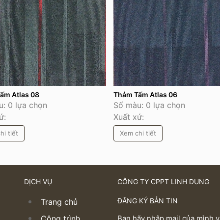
ấm Atlas 08
Thảm Tấm Atlas 06
: 0 lựa chọn
Số màu: 0 lựa chọn
ứ:
Xuất xứ:
hi tiết
Xem chi tiết
DỊCH VỤ
CÔNG TY CPPT LINH DUNG
ĐĂNG KÝ BẢN TIN
Trang chủ
Công trình
Bạn hãy nhập mail của mình 