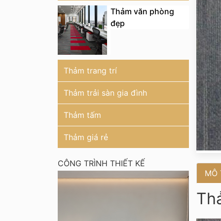
Thảm văn phòng
đẹp
Thảm trang trí
Thảm trải sàn gia đình
Thảm tấm
Thảm giá rẻ
CÔNG TRÌNH THIẾT KẾ
MÔ 
Th