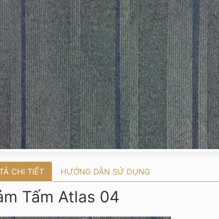
TẢ CHI TIẾT
HƯỚNG DẪN SỬ DỤNG
ảm Tấm Atlas 04