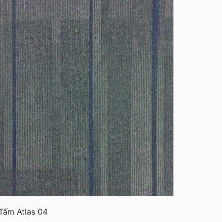
 gia đình Cô Hương
Thảm Trải Sàn Tòa Nhà PeTro
Times City 458 Minh Khai, Hai Bà Trưng, Hà Nội
Tấm Atlas 04