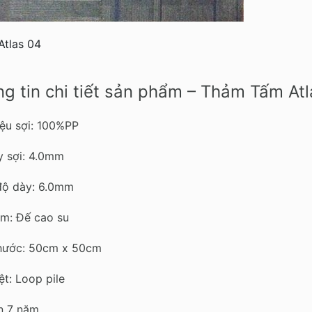
Atlas 04
g tin chi tiết sản phẩm – Thảm Tấm At
iệu sợi: 100%PP
y sợi: 4.0mm
độ dày: 6.0mm
m: Đế cao su
thước: 50cm x 50cm
ệt: Loop pile
n 7 năm