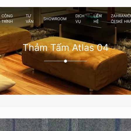
CÔNG
TƯ
DỊCH
LIÊN
ZAHRANIČN
SHOWROOM
TRÌNH
VẤN
VỤ
HỆ
ČESKÉ HR
Thảm Tấm Atlas 04