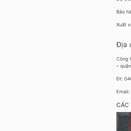
Bảo hà
Xuất 
Địa 
Công t
– quận
Đt: 0
Email:
CÁC