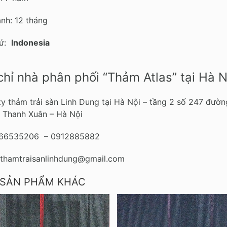
nh: 12 tháng
xứ:
Indonesia
chỉ nhà phân phối “Thảm Atlas” tại Hà N
y thảm trải sàn Linh Dung tại Hà Nội – tầng 2 số 247 đư
 Thanh Xuân – Hà Nội
466535206 – 0912885882
 thamtraisanlinhdung@gmail.com
 SẢN PHẨM KHÁC