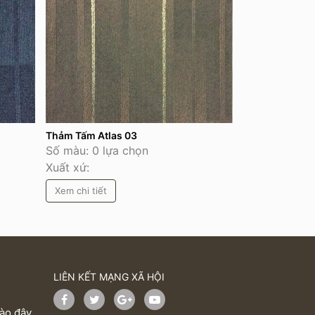
Thảm Tấm Atlas 03
Số màu: 0 lựa chọn
Xuất xứ:
Xem chi tiết
LIÊN KẾT MẠNG XÃ HỘI
vào đây