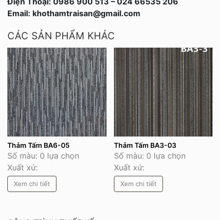
Điện Thoại: 0986 900 513 – 024 66535 206
Email: khothamtraisan@gmail.com
CÁC SẢN PHẨM KHÁC
Thảm Tấm BA6-05
Thảm Tấm BA3-03
Số màu: 0 lựa chọn
Số màu: 0 lựa chọn
Xuất xứ:
Xuất xứ:
Xem chi tiết
Xem chi tiết