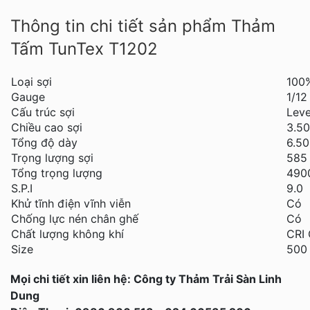
Thông tin chi tiết sản phẩm Thảm
Tấm TunTex T1202
Loại sợi
100
Gauge
1/12
Cấu trúc sợi
Leve
Chiều cao sợi
3.5
Tổng độ dày
6.5
Trọng lượng sợi
585
Tổng trọng lượng
490
S.P.I
9.0
Khử tĩnh điện vĩnh viễn
Có
Chống lực nén chân ghế
Có
Chất lượng không khí
CRI 
Size
500
Mọi chi tiết xin liên hệ: Công ty Thảm Trải Sàn Linh
Dung