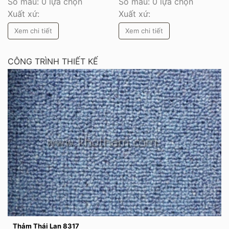
Số màu: 0 lựa chọn
Số màu: 0 lựa chọn
Xuất xứ:
Xuất xứ:
Xem chi tiết
Xem chi tiết
CÔNG TRÌNH THIẾT KẾ
Thảm Thái Lan 8317