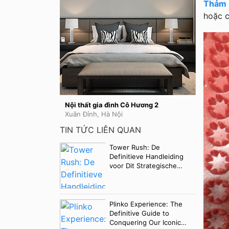
Thảm 
hoặc c
Nội thất gia đình Cô Hương 2
Nội thất
Xuân Đỉnh, Hà Nội
TIN TỨC LIÊN QUAN
Tower Rush: De
Definitieve Handleiding
voor Dit Strategische
Gok Spel
Plinko Experience: The
Definitive Guide to
Conquering Our Iconic