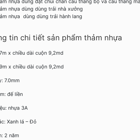
ảm nhựa dùng đặt chùi chân cầu thang bộ và cầu thang m
hảm nhựa
dùng dùng trải nhà xưởng
hảm nhựa
dùng dùng trải hành lang
g tin chi tiết sản phẩm thảm nhựa
7m x chiều dài cuộn 9,2md
9m x chiều dài cuộn 9,2md
y: 7.0mm
m: đế liền
iệu: nhựa 3A
c: Xanh lá – Đỏ
n: 2 năm