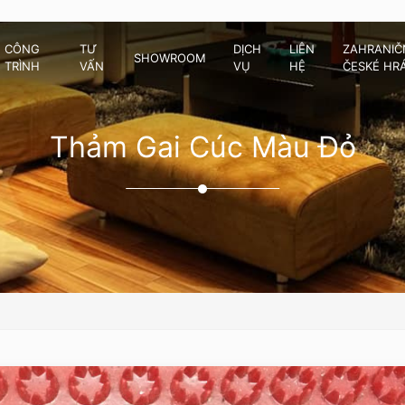
CÔNG
TƯ
DỊCH
LIÊN
ZAHRANIČN
SHOWROOM
TRÌNH
VẤN
VỤ
HỆ
ČESKÉ HR
Thảm Gai Cúc Màu Đỏ