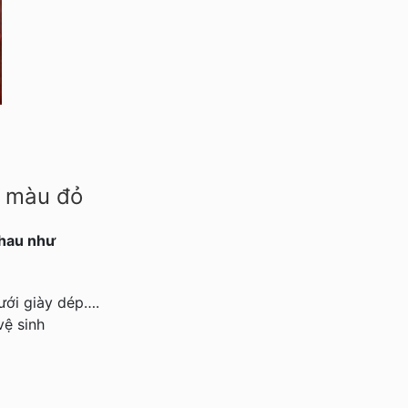
c màu đỏ
nhau như
ưới giày dép….
vệ sinh