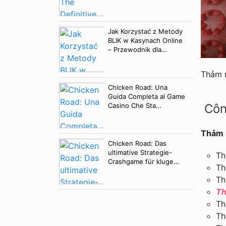
Ball Game
Jak Korzystać z Metody
BLIK w Kasynach Online
– Przewodnik dla
Użytkowników
Thảm 
Chicken Road: Una
Guida Completa al Game
Casino Che Sta
Côn
Spopolando l’Italia
Thảm n
Chicken Road: Das
ultimative Strategie-
Th
Crashgame für kluge
T
Spieler
T
Th
T
T