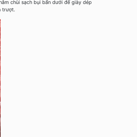
hằm chùi sạch bụi bẩn dưới đế giày dép
 trượt.
CĂN HỘ TIMES CITY T18-18-16