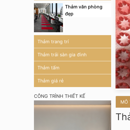
Thảm văn phòng
đẹp
Thảm trang trí
Thảm trải sàn gia đình
Thảm tấm
Thảm giá rẻ
CÔNG TRÌNH THIẾT KẾ
MÔ 
Th