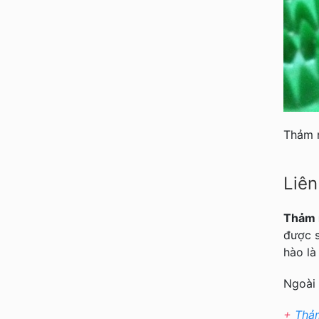
Thảm 
L
iê
Thảm 
được s
hào
là
Ngoài
+
Thảm