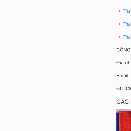
+
Thả
+
Thả
+
Thả
CÔNG 
Địa ch
Email
Đt: 0
CÁC