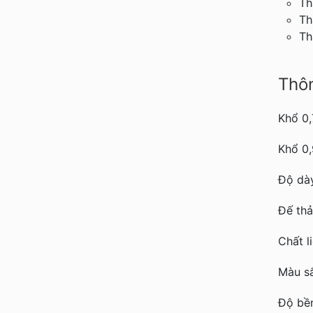
Th
T
T
Thôn
Khổ 0,
Khổ 0,
Độ dà
Đế thả
Chất l
Màu sắ
Độ bề