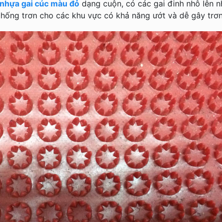
nhựa gai cúc màu đỏ
dạng cuộn, có các gai đinh nhô lên n
hống trơn cho các khu vực có khả năng ướt và dễ gây trơn
 gia đình Cô Hương
Thảm Trải Sàn Tòa Nhà PeTro
Times City 458 Minh Khai, Hai Bà Trưng, Hà Nội