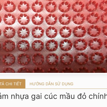
TẢ CHI TIẾT
HƯỚNG DẪN SỬ DỤNG
ảm
nhựa gai cúc mầu đỏ chín