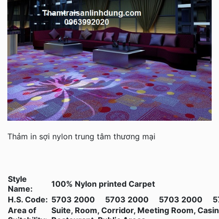
Thảm in sợi nylon trung tâm thương mại
Style
100% Nylon printed Carpet
Name:
H.S. Code:
5703 2000
5703 2000
5703 2000
5
Area of
Suite, Room, Corridor, Meeting Room, Casin