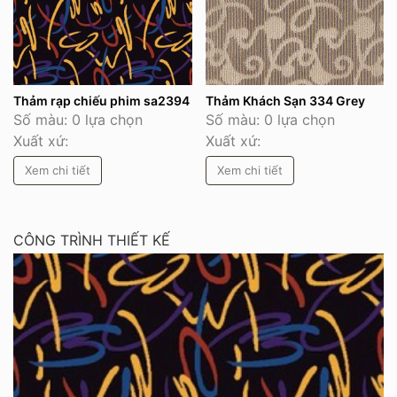
Thảm rạp chiếu phim sa2394
Thảm Khách Sạn 334 Grey
Số màu: 0 lựa chọn
Số màu: 0 lựa chọn
Xuất xứ:
Xuất xứ:
Xem chi tiết
Xem chi tiết
CÔNG TRÌNH THIẾT KẾ