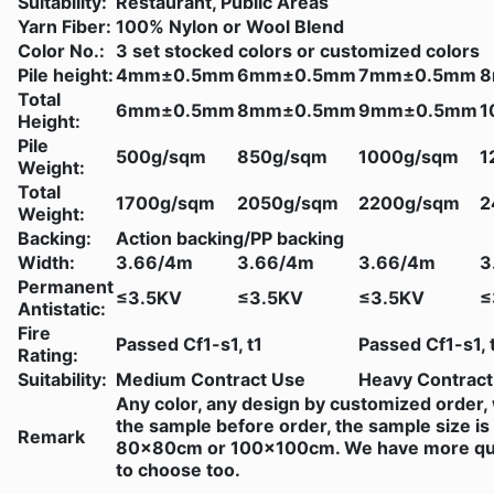
Suitability:
Restaurant, Public Areas
Yarn Fiber:
100% Nylon or Wool Blend
Color No.:
3 set stocked colors or customized colors
Pile height:
4mm±0.5mm
6mm±0.5mm
7mm±0.5mm
8
Total
6mm±0.5mm
8mm±0.5mm
9mm±0.5mm
1
Height:
Pile
500g/sqm
850g/sqm
1000g/sqm
1
Weight:
Total
1700g/sqm
2050g/sqm
2200g/sqm
2
Weight:
Backing:
Action backing/PP backing
Width:
3.66/4m
3.66/4m
3.66/4m
3
Permanent
≤3.5KV
≤3.5KV
≤3.5KV
≤
Antistatic:
Fire
Passed Cf1-s1, t1
Passed Cf1-s1, 
Rating:
Suitability:
Medium Contract Use
Heavy Contract
Any color, any design by customized order
the sample before order, the sample size i
Remark
80x80cm or 100x100cm. We have more qual
to choose too.